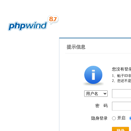
提示信息
您没有登
1、帖子ID
2、您还不
密 码
开启
隐身登录