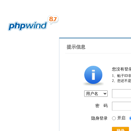
提示信息
您没有登
1、帖子ID
2、您还不
密 码
开启
隐身登录