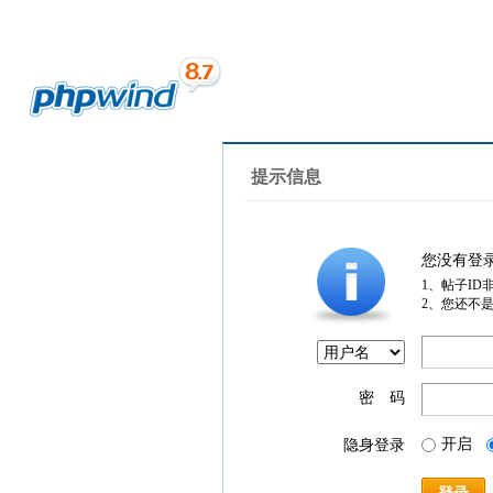
提示信息
您没有登
1、帖子ID
2、您还不
密 码
开启
隐身登录