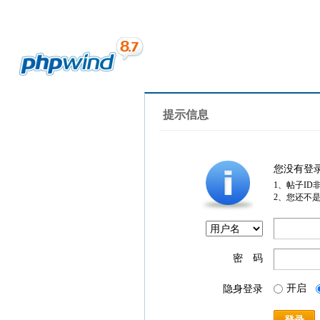
提示信息
您没有登
1、帖子ID
2、您还不
密 码
开启
隐身登录