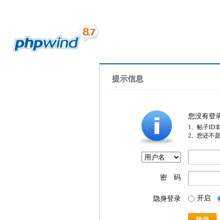
提示信息
您没有登
1、帖子ID
2、您还不
密 码
开启
隐身登录