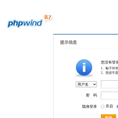
提示信息
您没有登
1、帖子ID
2、您还不
密 码
开启
隐身登录