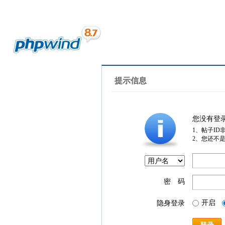
提示信息
您没有登
1、帖子ID
2、您还不
密 码
开启
隐身登录