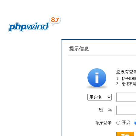
提示信息
您没有登
1、帖子ID
2、您还不
密 码
开启
隐身登录