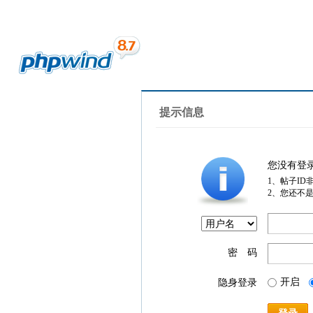
提示信息
您没有登
1、帖子ID
2、您还不
密 码
开启
隐身登录