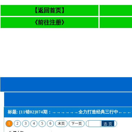
【返回首页】
《前往注册》
标题: [11错02]074期：→→→→→→全力打造经典三行中←←
1
2
3
4
5
6
末页
下一页
选 页