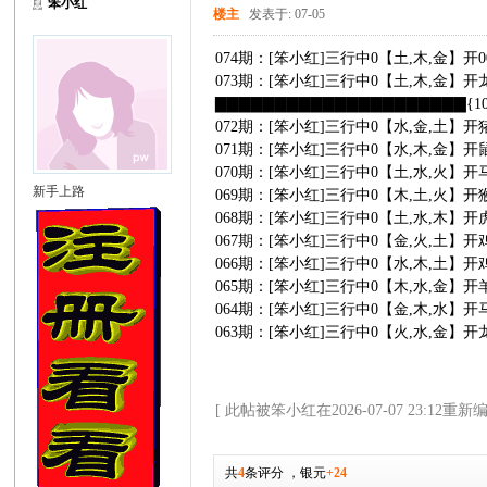
笨小红
楼主
发表于: 07-05
074期：[笨小红]三行中0【土,木,金】开
073期：[笨小红]三行中0【土,木,金】开
▇▇▇▇▇▇▇▇▇▇▇▇▇▇▇▇▇▇▇▇▇{10
072期：[笨小红]三行中0【水,金,土】开
071期：[笨小红]三行中0【水,木,金】开
070期：[笨小红]三行中0【土,水,火】开
新手上路
069期：[笨小红]三行中0【木,土,火】开
068期：[笨小红]三行中0【土,水,木】开
067期：[笨小红]三行中0【金,火,土】开
066期：[笨小红]三行中0【水,木,土】开
065期：[笨小红]三行中0【木,水,金】开
064期：[笨小红]三行中0【金,木,水】开
063期：[笨小红]三行中0【火,水,金】开
[ 此帖被笨小红在2026-07-07 23:12重新编
共
4
条评分
，
银元
+24