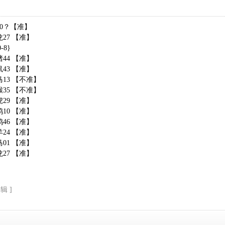
00？【准】
龙27 【准】
-8}
猪44 【准】
鼠43 【准】
马13 【不准】
猴35 【不准】
虎29 【准】
鸡10 【准】
鸡46 【准】
羊24 【准】
马01 【准】
龙27 【准】
辑 ]