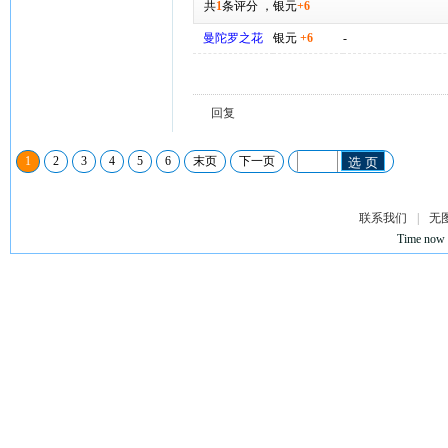
共
1
条评分
，
银元
+6
曼陀罗之花
银元
+6
-
回复
1
2
3
4
5
6
末页
下一页
选 页
联系我们
|
无
Time now 