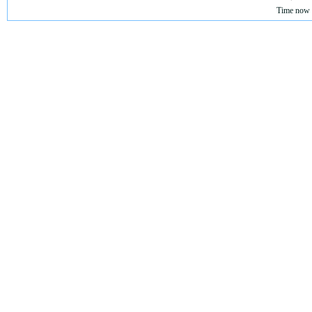
Time now 