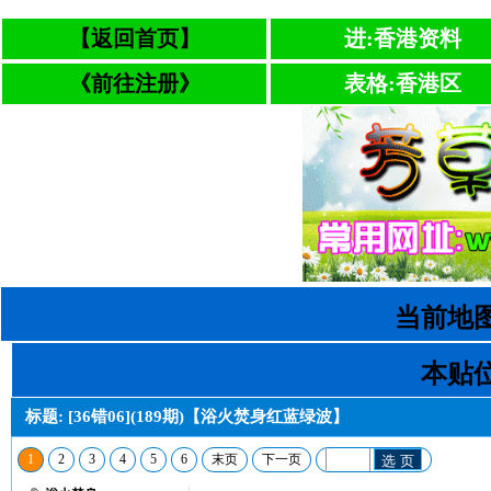
【返回首页】
进:香港资料
《前往注册》
表格:香港区
当前地图
本贴位
标题: [36错06](189期)【浴火焚身红蓝绿波】
1
2
3
4
5
6
末页
下一页
选 页