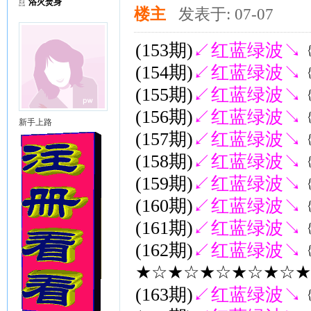
浴火焚身
楼主
发表于: 07-07
(153期)
↙红蓝绿波↘
(154期)
↙红蓝绿波↘
(155期)
↙红蓝绿波↘
(156期)
↙红蓝绿波↘
新手上路
(157期)
↙红蓝绿波↘
(158期)
↙红蓝绿波↘
(159期)
↙红蓝绿波↘
(160期)
↙红蓝绿波↘
(161期)
↙红蓝绿波↘
(162期)
↙红蓝绿波↘
★☆★☆★☆★☆★☆★{1
(163期)
↙红蓝绿波↘