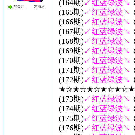
(164期)
↙红蓝绿波↘
加关注
发消息
(165期)
↙红蓝绿波↘
(166期)
↙红蓝绿波↘
(167期)
↙红蓝绿波↘
(168期)
↙红蓝绿波↘
(169期)
↙红蓝绿波↘
(170期)
↙红蓝绿波↘
(171期)
↙红蓝绿波↘
(172期)
↙红蓝绿波↘
★☆★☆★☆★☆★☆★{1
(173期)
↙红蓝绿波↘
(174期)
↙红蓝绿波↘
(175期)
↙红蓝绿波↘
(176期)
↙红蓝绿波↘