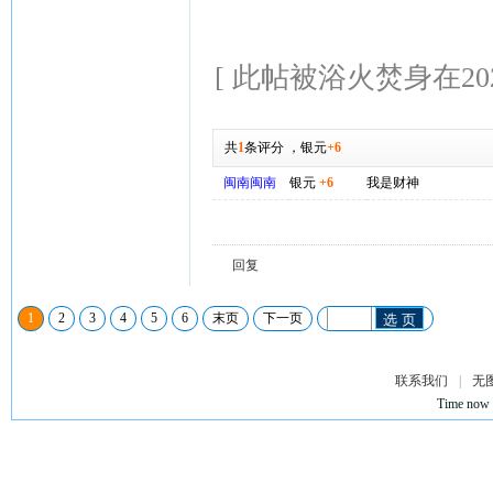
[ 此帖被浴火焚身在2026-
共
1
条评分
，
银元
+6
闽南闽南
银元
+6
我是财神
回复
1
2
3
4
5
6
末页
下一页
选 页
联系我们
|
无
Time now 