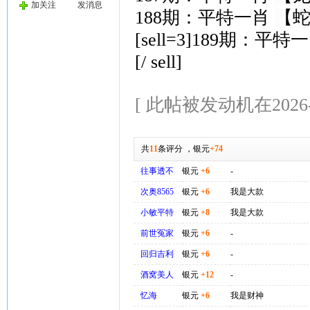
加关注
发消息
188期：平特一肖
【
[sell=3]189期：平特
[/ sell]
[ 此帖被发动机在2026-0
共
11
条评分
，
银元
+74
往事透不
银元
+6
-
次奥8565
银元
+6
我是大款
小敏平特
银元
+8
我是大款
前世冤家
银元
+6
-
回归吉利
银元
+6
-
酒窝美人
银元
+12
-
忆海
银元
+6
我是财神