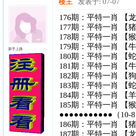
楼主
发表于: 07-07
176期：平特一肖
【
177期：平特一肖
【
178期：平特一肖
【
179期：平特一肖
【
新手上路
180期：平特一肖
【
181期：平特一肖
【
182期：平特一肖
【
183期：平特一肖
【
184期：平特一肖
【
185期：平特一肖
【
●●●●●●●●●●●（10-
186期：平特一肖
【
187期：平特一肖
【