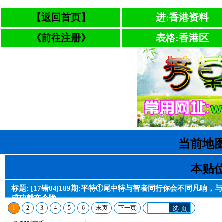
【返回首页】
进:香港资料
《前往注册》
表格:香港区
当前地图
本贴位
标题: [17错04]189期:平特①尾中特与智者同行你会不同凡响
成功就在今晚。
1
2
3
4
5
6
末页
下一页
选 页