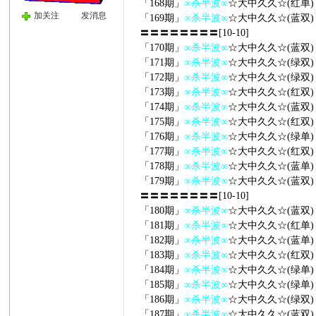
「168期」
∞杀半波∞
☆大中久久☆(红单) 開
加关注
发消息
「169期」
∞杀半波∞
☆大中久久☆(蓝双) 開
〓〓〓〓〓〓〓〓[10-10]
「170期」
∞杀半波∞
☆大中久久☆(蓝双) 開
「171期」
∞杀半波∞
☆大中久久☆(绿双) 開
「172期」
∞杀半波∞
☆大中久久☆(绿双) 開
「173期」
∞杀半波∞
☆大中久久☆(红双) 開
「174期」
∞杀半波∞
☆大中久久☆(蓝双) 開
「175期」
∞杀半波∞
☆大中久久☆(红双) 開
「176期」
∞杀半波∞
☆大中久久☆(绿单) 開
「177期」
∞杀半波∞
☆大中久久☆(红双) 開
「178期」
∞杀半波∞
☆大中久久☆(蓝单) 開
「179期」
∞杀半波∞
☆大中久久☆(蓝双) 開
〓〓〓〓〓〓〓〓[10-10]
「180期」
∞杀半波∞
☆大中久久☆(蓝双) 開
「181期」
∞杀半波∞
☆大中久久☆(红单) 開
「182期」
∞杀半波∞
☆大中久久☆(蓝单) 開
「183期」
∞杀半波∞
☆大中久久☆(红双) 開
「184期」
∞杀半波∞
☆大中久久☆(绿单) 開
「185期」
∞杀半波∞
☆大中久久☆(绿单) 
「186期」
∞杀半波∞
☆大中久久☆(绿双) 開
「187期」
∞杀半波∞
☆大中久久☆(蓝双) 開