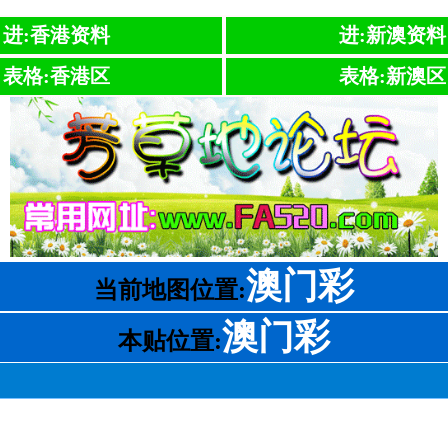
进:香港资料
进:新澳资料
表格:香港区
表格:新澳区
澳门彩
当前地图位置:
澳门彩
本贴位置: