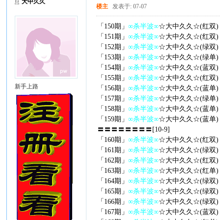
大中久久
楼主
发表于: 07-07
「150期」
∞杀半波∞
☆大中久久☆(红双) 開
「151期」
∞杀半波∞
☆大中久久☆(红双) 開
「152期」
∞杀半波∞
☆大中久久☆(绿双) 開
「153期」
∞杀半波∞
☆大中久久☆(绿单) 開
「154期」
∞杀半波∞
☆大中久久☆(蓝双) 開
「155期」
∞杀半波∞
☆大中久久☆(红双) 
新手上路
「156期」
∞杀半波∞
☆大中久久☆(蓝单) 開
「157期」
∞杀半波∞
☆大中久久☆(绿单) 開
「158期」
∞杀半波∞
☆大中久久☆(蓝单) 開
「159期」
∞杀半波∞
☆大中久久☆(蓝单) 開
〓〓〓〓〓〓〓〓[10-9]
「160期」
∞杀半波∞
☆大中久久☆(红双) 開
「161期」
∞杀半波∞
☆大中久久☆(绿双) 開
「162期」
∞杀半波∞
☆大中久久☆(红双) 開
「163期」
∞杀半波∞
☆大中久久☆(红单) 開
「164期」
∞杀半波∞
☆大中久久☆(绿双) 開
「165期」
∞杀半波∞
☆大中久久☆(绿双) 開
「166期」
∞杀半波∞
☆大中久久☆(绿双) 開
「167期」
∞杀半波∞
☆大中久久☆(蓝双) 開