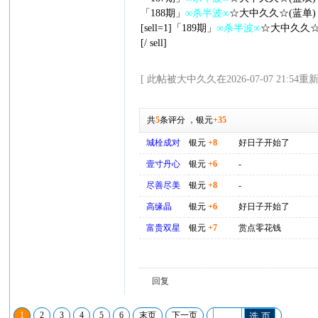
「188期」
∞杀半波∞
☆大中久久☆(蓝单) 開
[sell=1]「189期」
∞杀半波∞
☆大中久久☆(蓝
[/ sell]
[ 此帖被大中久久在2026-07-07 21:54重
共
5
条评分
，
银元
+35
城栓成对
银元
+8
好日子开始了
壹寸丹心
银元
+6
-
尽善尽美
银元
+8
-
高缘晶
银元
+6
好日子开始了
富贵双星
银元
+7
赏点零花钱
回复
1
2
3
4
5
6
末页
下一页
选 页