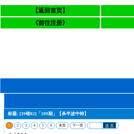
【返回首页】
《前往注册》
标题: [39错02]「189期」【杀半波中特】
1
2
3
4
5
6
末页
下一页
选 页