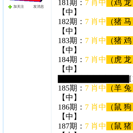
181期：
7 肖中
（鸡 龙
加关注
发消息
【中】
182期：
7 肖中
（猪 马
【中】
183期：
7 肖中
（猪 鸡
【中】
184期：
7 肖中
（虎 龙
【中】
▇▇▇▇▇▇▇▇▇▇▇▇[
185期：
7 肖中
（羊 兔
【中】
186期：
7 肖中
（鼠 狗
【中】
187期：
7 肖中
（鼠 猪