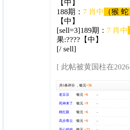
【中】
188期：
7 肖中
（猴 蛇
【中】
[sell=3]189期：
7 肖中
果:????【中】
[/ sell]
[ 此帖被黄国柱在2026-0
共
6
条评分
，
银元
+56
老豆豆
银元
+6
-
死神来了
银元
+9
-
桃红眼
银元
+6
-
高步青云
银元
+6
-
开心姐姐
银元
+23
-