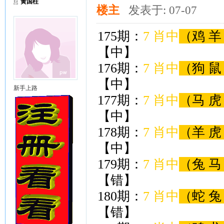
黄国柱
楼主
发表于: 07-07
175期：
7 肖中
（鸡 羊
【中】
176期：
7 肖中
（狗 鼠
【中】
新手上路
177期：
7 肖中
（马 虎
【中】
178期：
7 肖中
（羊 虎
【中】
179期：
7 肖中
（兔 马
【错】
180期：
7 肖中
（蛇 兔
【错】