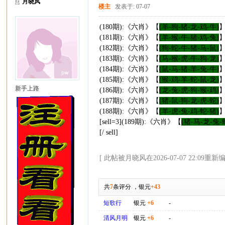
月晓风
楼主
发表于: 07-07
(180期):《六肖》【
(羊-狗-猪-龙-鸡-牛)
(181期):《六肖》【
(羊-猴-牛-猪-鸡-兔)
(182期):《六肖》【
(狗-蛇-牛-猪-马-鼠)
(183期):《六肖》【
(马-猴-虎-牛-狗-龙)
(184期):《六肖》【
(鼠-马-猪-羊-兔-牛)
(185期):《六肖》【
(猴-鸡-羊-蛇-鼠-龙)
新手上路
(186期):《六肖》【
(龙-兔-虎-狗-猴-鸡)
(187期):《六肖》【
(猪-鼠-狗-龙-虎-蛇)
(188期):《六肖》【
(羊-虎-兔-鸡-蛇-猪)
[sell=3](189期):《六肖》【
(猪-马-龙-兔-
[/ sell]
[ 此帖被月晓风在2026-07-07 22:09重新编
共
7
条评分
，
银元
+43
短歌行
银元
+6
-
清风月明
银元
+6
-