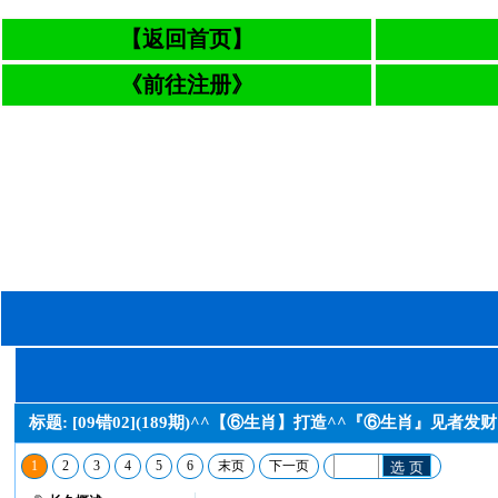
【返回首页】
《前往注册》
标题: [09错02](189期)^^【⑥生肖】打造^^『⑥生肖』见者
1
2
3
4
5
6
末页
下一页
选 页