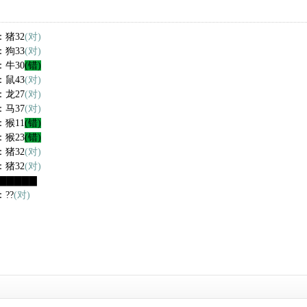
：猪32
(对)
：狗33
(对)
：牛30
(错)
：鼠43
(对)
：龙27
(对)
：马37
(对)
：猴11
(错)
：猴23
(错)
：猪32
(对)
：猪32
(对)
▇▇▇▇▇▇
??
(对)