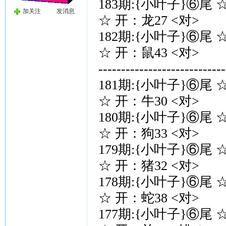
183期:{小叶子}⑥尾 
加关注
发消息
☆ 开：龙27 <对>
182期:{小叶子}⑥尾 
☆ 开：鼠43 <对>
------------------------
181期:{小叶子}⑥尾 
☆ 开：牛30 <对>
180期:{小叶子}⑥尾 
☆ 开：狗33 <对>
179期:{小叶子}⑥尾 
☆ 开：猪32 <对>
178期:{小叶子}⑥尾 
☆ 开：蛇38 <对>
177期:{小叶子}⑥尾 