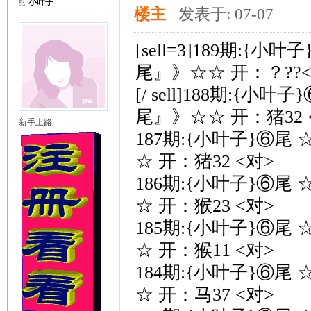
小叶子
楼主
发表于: 07-07
[sell=3]189期:{
尾』》☆☆ 开：？??<
[/ sell]188期:{小
尾』》☆☆ 开：猪32 
新手上路
187期:{小叶子}⑥尾 
☆ 开：猪32 <对>
186期:{小叶子}⑥尾 
☆ 开：猴23 <对>
185期:{小叶子}⑥尾 
☆ 开：猴11 <对>
184期:{小叶子}⑥尾 
☆ 开：马37 <对>