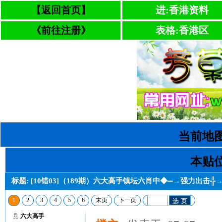
【返回首页】
进:香港资料
《前往注册》
表格:香港区
当前地图
本贴位
标题: [10错03]（189期）六大高手镇坛六肖中◆═→强力出击╬
1
2
3
4
5
6
末页
下一页
选 页
六大高手