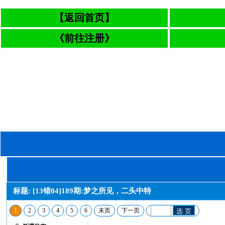
【返回首页】
《前往注册》
标题: [13错04]189期:梦之所见，二头中特
1
2
3
4
5
6
末页
下一页
选 页