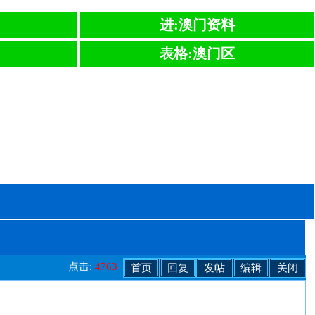
进:澳门资料
表格:澳门区
点击:
4763
首页
回复
发帖
编辑
关闭