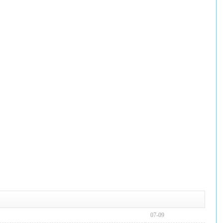
07-09