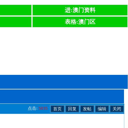
进:澳门资料
表格:澳门区
点击:
5035
首页
回复
发帖
编辑
关闭