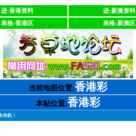
进:香港资料
进:新澳资料
表格:香港区
表格:新澳区
香港彩
当前地图位置:
香港彩
本贴位置:
失去先机！