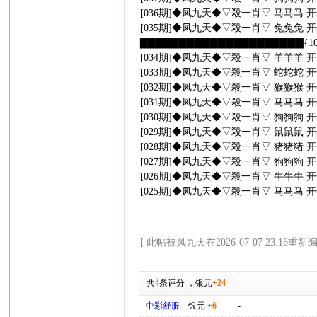
[036期]◆凤九天◆▽殺一肖▽ 马马马 开
[035期]◆凤九天◆▽殺一肖▽ 兔兔兔 开
▇▇▇▇▇▇▇▇▇▇▇▇▇▇▇▇▇▇▇▇▇{10-
[034期]◆凤九天◆▽殺一肖▽ 羊羊羊 开
[033期]◆凤九天◆▽殺一肖▽ 蛇蛇蛇 开
[032期]◆凤九天◆▽殺一肖▽ 猴猴猴 开
[031期]◆凤九天◆▽殺一肖▽ 马马马 开
[030期]◆凤九天◆▽殺一肖▽ 狗狗狗 开
[029期]◆凤九天◆▽殺一肖▽ 鼠鼠鼠 开
[028期]◆凤九天◆▽殺一肖▽ 猪猪猪 开
[027期]◆凤九天◆▽殺一肖▽ 狗狗狗 开
[026期]◆凤九天◆▽殺一肖▽ 牛牛牛 开
[025期]◆凤九天◆▽殺一肖▽ 马马马 开
[ 此帖被凤九天在2026-07-07 23:16重新编
共
4
条评分
，
银元
+24
中彩舒服
银元
+6
-