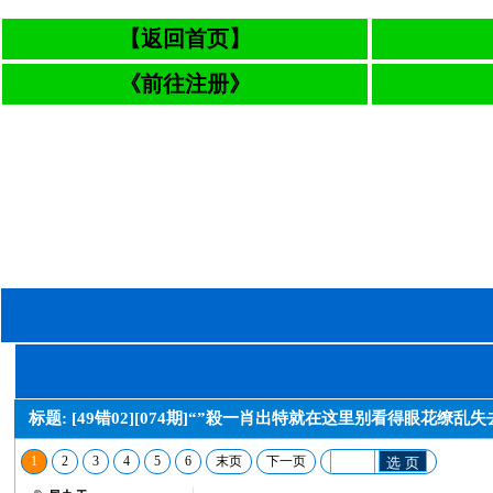
【返回首页】
《前往注册》
标题: [49错02][074期]“”殺一肖出特就在这里别看得眼花缭乱
1
2
3
4
5
6
末页
下一页
选 页