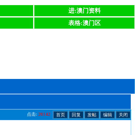
进:澳门资料
表格:澳门区
点击:
20142
首页
回复
发帖
编辑
关闭