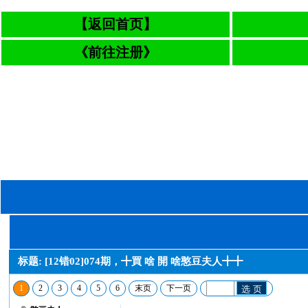
【返回首页】
《前往注册》
标题: [12错02]074期，╋買 啥 開 啥憨豆夫人╋╋
1
2
3
4
5
6
末页
下一页
选 页