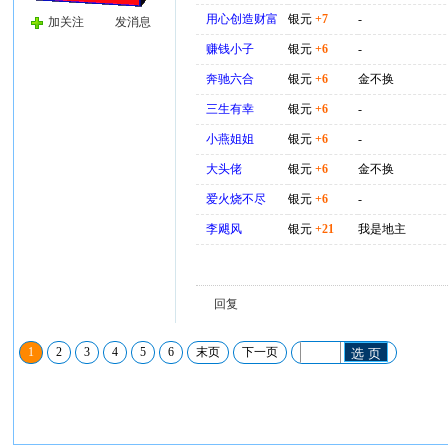
用心创造财富
银元
+7
-
加关注
发消息
赚钱小子
银元
+6
-
奔驰六合
银元
+6
金不换
三生有幸
银元
+6
-
小燕姐姐
银元
+6
-
大头佬
银元
+6
金不换
爱火烧不尽
银元
+6
-
李飓风
银元
+21
我是地主
回复
1
2
3
4
5
6
末页
下一页
选 页