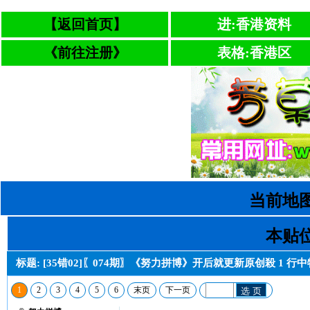
【返回首页】
进:香港资料
《前往注册》
表格:香港区
当前地图
本贴位
标题: [35错02]〖074期〗《努力拼博》开后就更新原创殺 1
1
2
3
4
5
6
末页
下一页
选 页