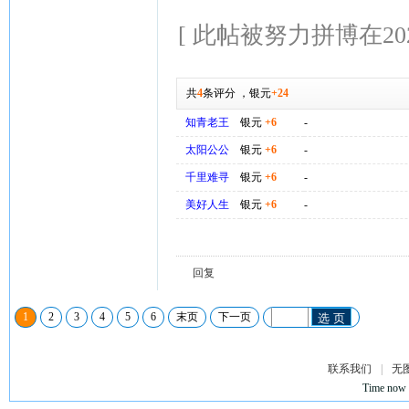
[ 此帖被努力拼博在2026-
共
4
条评分
，
银元
+24
知青老王
银元
+6
-
太阳公公
银元
+6
-
千里难寻
银元
+6
-
美好人生
银元
+6
-
回复
1
2
3
4
5
6
末页
下一页
选 页
联系我们
|
无
Time now 