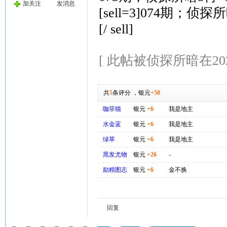
加关注
发消息
[sell=3]074期；
[/ sell]
[ 此帖被侦探所暗在2026-
共
5
条评分
，
银元
+50
咖菲猫
银元
+6
我是地主
水金蓝
银元
+6
我是地主
绿草
银元
+6
我是地主
黑发尤物
银元
+26
-
励精图志
银元
+6
金不换
回复