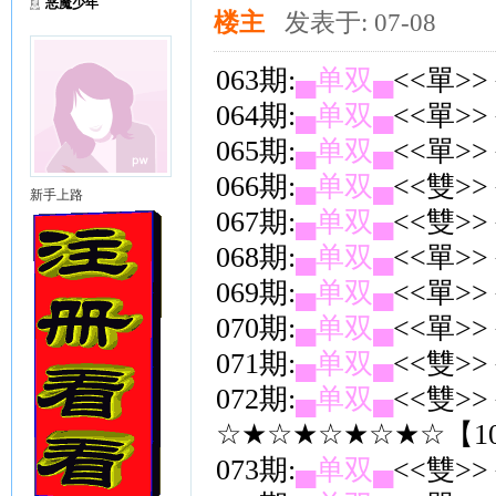
恶魔少年
楼主
发表于: 07-08
063期:
▄单双▄
<<單>
064期:
▄单双▄
<<單>
065期:
▄单双▄
<<單>
066期:
▄单双▄
<<雙>
新手上路
067期:
▄单双▄
<<雙>
068期:
▄单双▄
<<單>
069期:
▄单双▄
<<單>
070期:
▄单双▄
<<單>
071期:
▄单双▄
<<雙>
072期:
▄单双▄
<<雙>
☆★☆★☆★☆★☆【10
073期:
▄单双▄
<<雙>