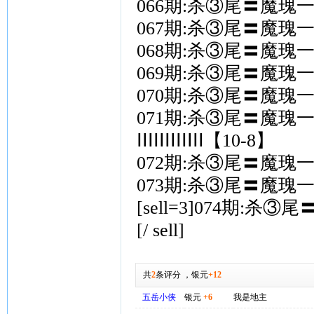
066期:杀③尾〓魔瑰一蓝
067期:杀③尾〓魔瑰一蓝
068期:杀③尾〓魔瑰一蓝
069期:杀③尾〓魔瑰一蓝
070期:杀③尾〓魔瑰一蓝
071期:杀③尾〓魔瑰一蓝
ⅠⅠⅠⅠⅠⅠⅠⅠⅠⅠⅠⅠ【10-8】
072期:杀③尾〓魔瑰一蓝
073期:杀③尾〓魔瑰一蓝
[sell=3]074期:杀
[/ sell]
共
2
条评分
，
银元
+12
五岳小侠
银元
+6
我是地主