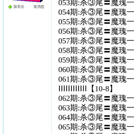
053期:杀③尾〓魔瑰一蓝
加关注
发消息
054期:杀③尾〓魔瑰一蓝
055期:杀③尾〓魔瑰一蓝
056期:杀③尾〓魔瑰一蓝
057期:杀③尾〓魔瑰一蓝
058期:杀③尾〓魔瑰一蓝
059期:杀③尾〓魔瑰一蓝
060期:杀③尾〓魔瑰一蓝
061期:杀③尾〓魔瑰一蓝
ⅠⅠⅠⅠⅠⅠⅠⅠⅠⅠⅠⅠ【10-8】
062期:杀③尾〓魔瑰一蓝
063期:杀③尾〓魔瑰一蓝
064期:杀③尾〓魔瑰一蓝
065期:杀③尾〓魔瑰一蓝