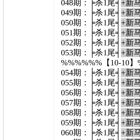
048期：╞杀1尾╡
+新
049期：╞杀1尾╡
+新
050期：╞杀1尾╡
+新
051期：╞杀1尾╡
+新
052期：╞杀1尾╡
+新
053期：╞杀1尾╡
+新
%%%%%%【10-10
054期：╞杀1尾╡
+新
055期：╞杀1尾╡
+新
056期：╞杀1尾╡
+新
057期：╞杀1尾╡
+新
058期：╞杀1尾╡
+新
059期：╞杀1尾╡
+新
060期：╞杀1尾╡
+新