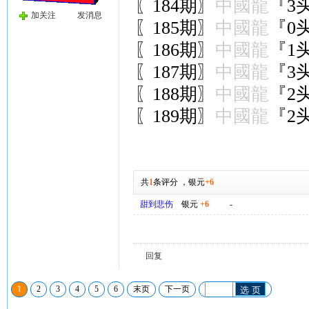
〖184期〗
中國龍
『3头
加关注
发消息
〖185期〗
中國龍
『0头
〖186期〗
中國龍
『1头
〖187期〗
中國龍
『3头
〖188期〗
中國龍
『2头
〖189期〗
中國龍
『2头
共
1
条评分
，
银元
+6
甜到悲伤
银元
+6
-
回复
1
2
3
4
5
6
末页
下一页
选 页