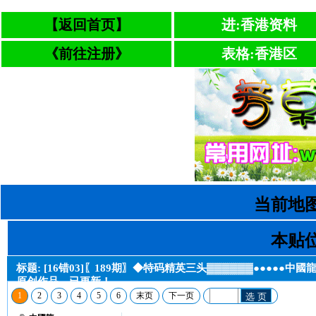
【返回首页】
进:香港资料
《前往注册》
表格:香港区
当前地图
本贴位
标题: [16错03]〖189期〗◆特码精英三头▓▓▓▓▓▓●●●●●中國
原创作品，已更新！
1
2
3
4
5
6
末页
下一页
选 页