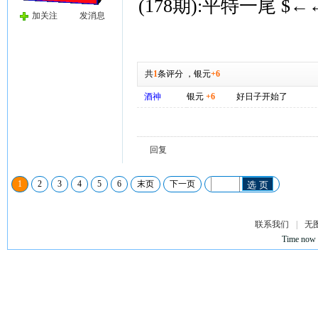
(178期):平特一尾 $←
加关注
发消息
共
1
条评分
，
银元
+6
酒神
银元
+6
好日子开始了
回复
1
2
3
4
5
6
末页
下一页
选 页
联系我们
|
无
Time now 