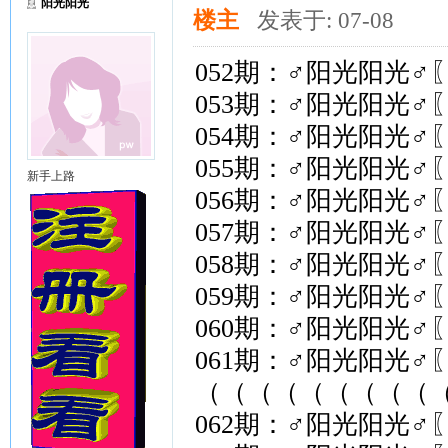
阳光阳光
楼主
发表于: 07-08
052期：♂阳光阳光♂〖
053期：♂阳光阳光♂〖
054期：♂阳光阳光♂〖
055期：♂阳光阳光♂
新手上路
056期：♂阳光阳光♂〖
057期：♂阳光阳光♂
058期：♂阳光阳光♂〖
059期：♂阳光阳光♂〖
060期：♂阳光阳光♂〖
061期：♂阳光阳光♂〖
（（（（（（（（（（[
062期：♂阳光阳光♂〖