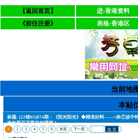
【返回首页】
进:香港资料
《前往注册》
表格:香港区
当前地图
本贴位
标题: [22错05]074期：《阳光阳光》◆精准好料――≮杀①波
造年薪百万富翁的理想！
1
2
3
4
5
6
末页
下一页
选 页