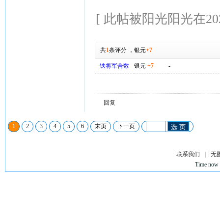
[ 此帖被阳光阳光在2026-
共
1
条评分
，
银元
+7
铁将军合数
银元
+7
-
回复
1
2
3
4
5
6
末页
下一页
选 页
联系我们
|
无
Time now 