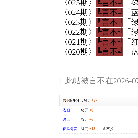
〈025期〉
╚言不╝
「绿
〈024期〉
╚言不╝
「蓝
〈023期〉
╚言不╝
「绿
〈022期〉
╚言不╝
「绿
〈021期〉
╚言不╝
「红
〈020期〉
╚言不╝
「蓝
[ 此帖被言不在2026-07
共
3
条评分
，
银元
+27
依旧
银元
+8
-
遇见
银元
+6
-
春风得音
银元
+13
金不换