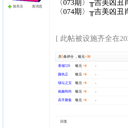
〈073期〉╥吉美凶丑
加关注
发消息
〈074期〉╥吉美凶丑
[ 此帖被设施齐全在2026-
共
5
条评分
，
银元
+30
香烟520
银元
+6
-
颜色正
银元
+6
-
镇坛之宝
银元
+6
-
疯癫和尚
银元
+6
-
高手聚集
银元
+6
-
回复