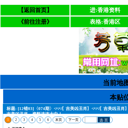
【返回首页】
进:香港资料
《前往注册》
表格:香港区
当前地图
本贴位
标题: [12错03]〈074期〉≮≮≮〖吉美凶丑肖〗≮≮≮〖吉美凶丑肖
吉美凶丑肖，资料连连大中！
1
2
3
4
5
6
末页
下一页
选 页