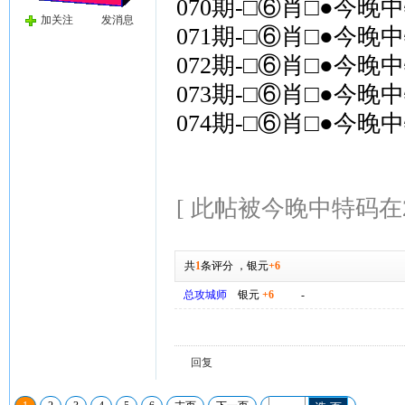
070期-□⑥肖□●今晚
加关注
发消息
071期-□⑥肖□●今晚
072期-□⑥肖□●今晚
073期-□⑥肖□●今晚
074期-□⑥肖□●今晚中
[ 此帖被今晚中特码在202
共
1
条评分
，
银元
+6
总攻城师
银元
+6
-
回复