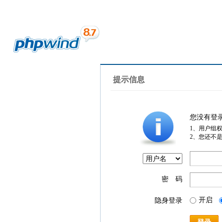
提示信息
您没有登
1、用户组
2、您还不
密 码
开启
隐身登录