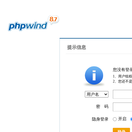
提示信息
您没有登
1、用户组
2、您还不
密 码
开启
隐身登录