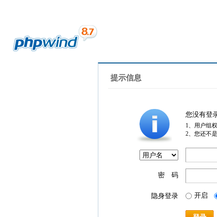
提示信息
您没有登
1、用户组
2、您还不
密 码
开启
隐身登录