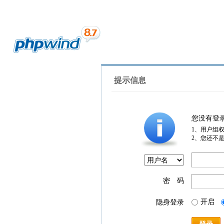
提示信息
您没有登
1、用户组
2、您还不
密 码
开启
隐身登录