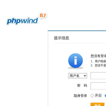
提示信息
您没有登
1、用户组
2、您还不
密 码
开启
隐身登录