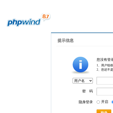
提示信息
您没有登
1、用户组
2、您还不
密 码
开启
隐身登录