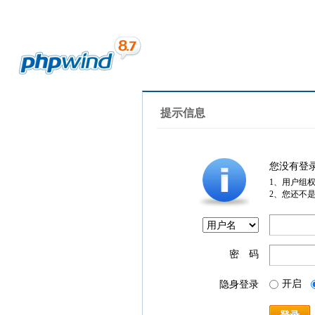
提示信息
您没有登
1、用户组
2、您还不
密 码
开启
隐身登录