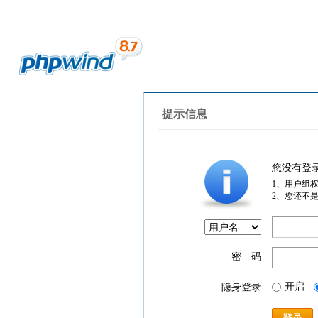
提示信息
您没有登
1、用户组
2、您还不
密 码
开启
隐身登录