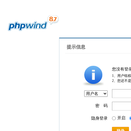
提示信息
您没有登
1、用户组
2、您还不
密 码
开启
隐身登录