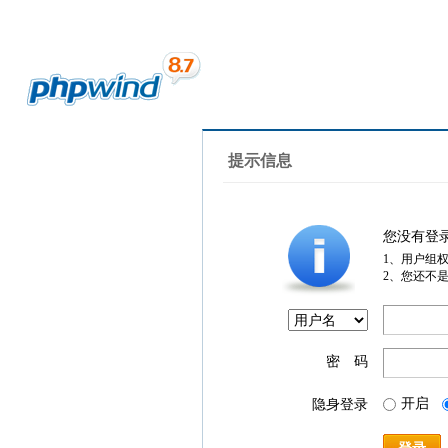
提示信息
您没有登
1、用户组
2、您还不
密 码
开启
隐身登录