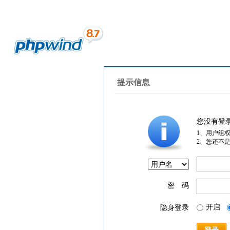
提示信息
您没有登
1、用户组
2、您还不
密 码
开启
隐身登录