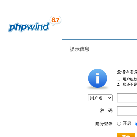
提示信息
您没有登
1、用户组
2、您还不
密 码
开启
隐身登录