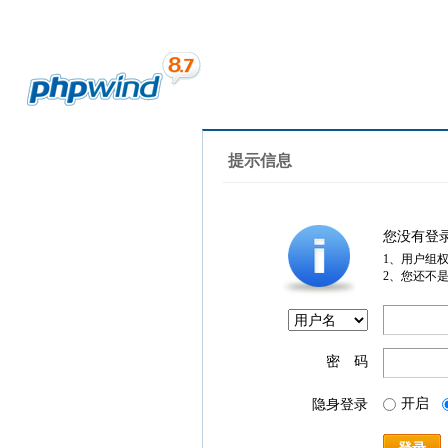
提示信息
您没有登
1、用户组
2、您还不
密 码
开启
隐身登录