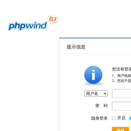
提示信息
您没有登
1、用户组
2、您还不
密 码
开启
隐身登录